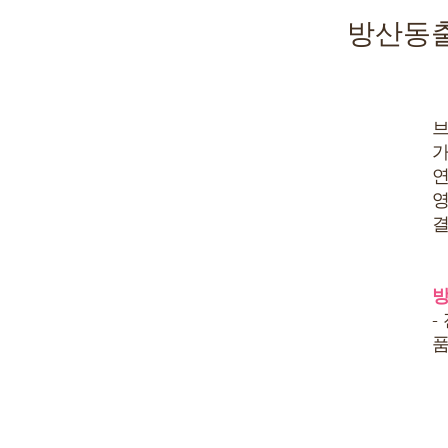
방산동출
브
가
연
영
결
방
-
품