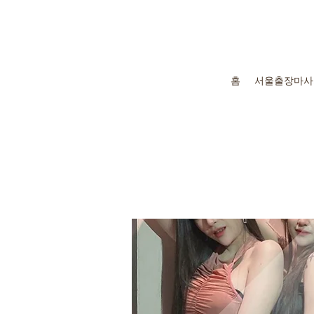
홈
서울출장마사