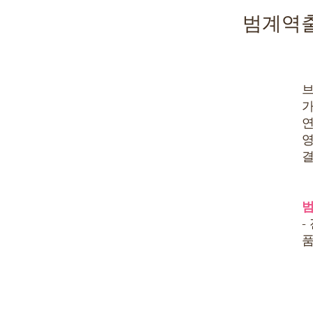
범계역출
브
가
연
영
결
범
-
품