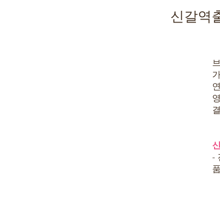
신갈역출
브
가
연
영
결
신
-
품