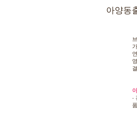
아양동출
브
가
연
영
결
아
-
품