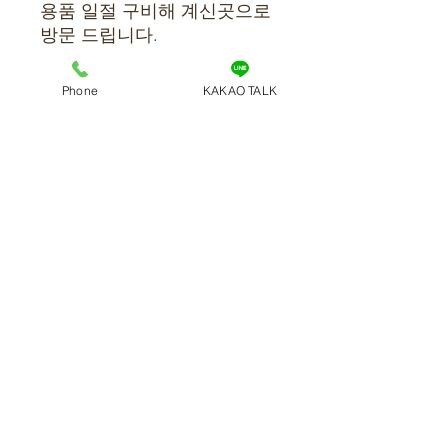
용품 일절 구비해 계신곳으로
방문 드립니다.
Phone
KAKAO TALK
상세정보
원효로1가 출장마사지 업계 1위
코스안내
DODO출장 도도출장안마 원효로1가
의 출장안마업체.
보증금, 출장비, 예약비 등의 명목으로
1. 스페셜 & VIP 마사지
이용안내
선입금을 요구하는 업체는 100% 사기
-경락마사지 또는 감성 힐링 오일 마사
입니다.
지를 결합하여 피부를 정화하고, 디톡
저희 도도출장안마는 도착 후 관리사분
스, 힐링, 치유하는 것을 목표로합니다.
1. 100% 안심 후불제이며 관리사 도착
께 직접 결제를 원칙으로 합니다.
차분하고 편안한 분위기 속에서 바디
후 결제 부탁드립니다.
걱정은 내려 두고 안전한 도도홈타이
트리트먼트의 힐링을 만끽해보세요.전
2. 현금, 카드, 계좌 이체 가능합니다.
출장 서비스로 진정한 휴식을 경험해보
문가의 손길로 몸과 마음의 균형을 되
(카드 결제시 부가세 10%)
세요.
찾아드립니다.
3. 이용 중 코스 변경이나 시간 추가 가
010-2918-5419
전문 마사지 교육을 이수한 실력과 사
스페셜 & VIP 전신 케어 90분 140,000
능하시며 최소 30분 전에는 변경 내용
이즈를 겸비한 테라피스트들의 놀라운
원
을 알려주세요.