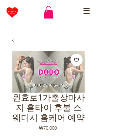
원효로1가출장마사
지 홈타이 후불 스
웨디시 홈케어 예약
가
₩70,000
격