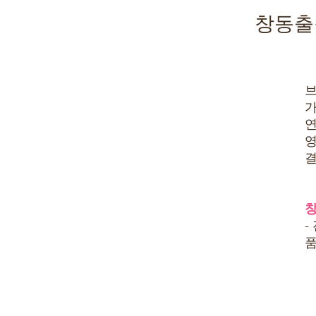
창동출
브
가
연
영
결
창
-
품